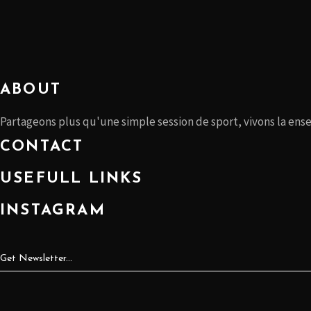
peuvent
être
choisies
sur
la
ABOUT
page
du
Partageons plus qu'une simple session de sport, vivons la ens
produit
CONTACT
USEFULL LINKS
INSTAGRAM