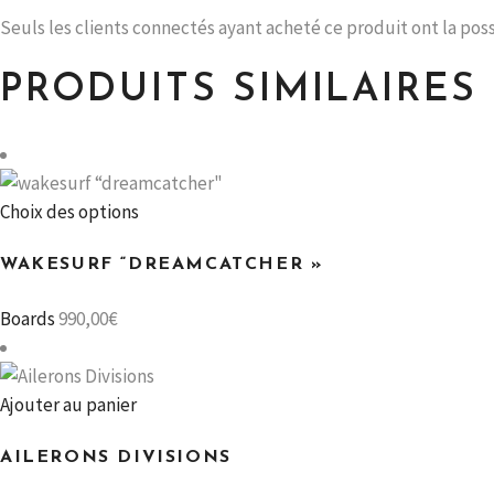
Seuls les clients connectés ayant acheté ce produit ont la possib
PRODUITS SIMILAIRES
Ce
Choix des options
produit
WAKESURF “DREAMCATCHER »
a
plusieurs
Boards
990,00
€
variations.
Les
options
Ajouter au panier
peuvent
être
AILERONS DIVISIONS
choisies