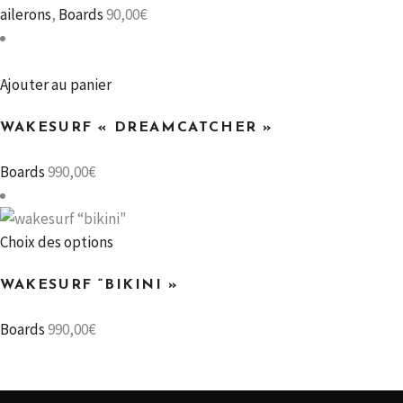
sur
ailerons
,
Boards
90,00
€
la
page
du
Ajouter au panier
produit
WAKESURF « DREAMCATCHER »
Boards
990,00
€
Ce
Choix des options
produit
WAKESURF “BIKINI »
a
plusieurs
Boards
990,00
€
variations.
Les
options