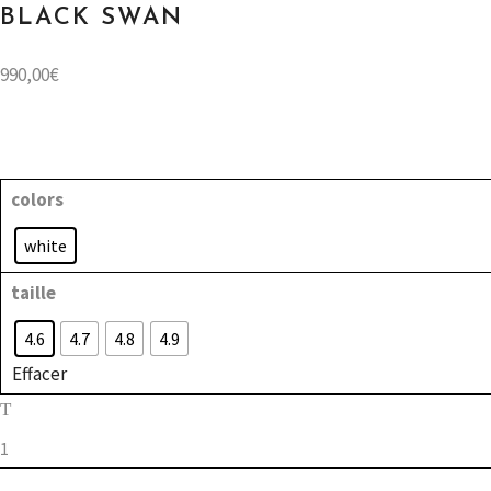
BLACK SWAN
990,00
€
colors
white
taille
4.6
4.7
4.8
4.9
Effacer
black
swan
quantity