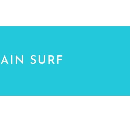
ÉPA
WAKESURF
SWIMWEAR
BAIN SURF
M
A