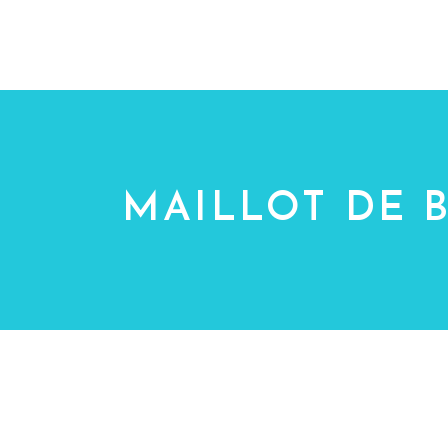
MON PANIER
MAGASIN
TEAM
R
MAILLOT DE 
M
A